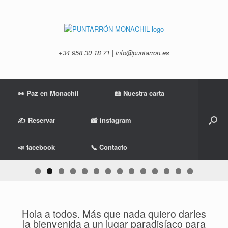
Saltar
al
contenido
+34 958 30 18 71 | info@puntarron.es
👀 Paz en Monachil
📖 Nuestra carta
✍ Reservar
📸 instagram
📣 facebook
📞 Contacto
Hola a todos. Más que nada quiero darles
la bienvenida a un lugar paradisíaco para